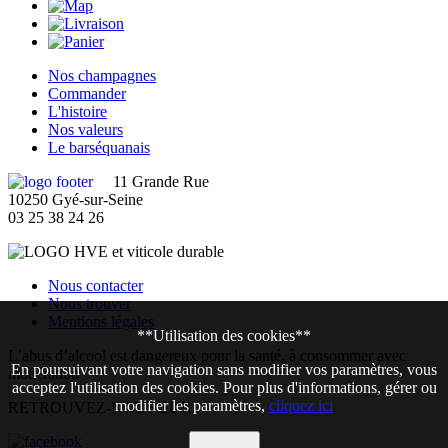
Nos champagnes
Commander
L'histoire
Nos valeurs
Le barséquanais
11 Grande Rue
10250 Gyé-sur-Seine
03 25 38 24 26
Nous contacter
Nous trouver
Mentions légales
**Utilisation des cookies**
L’abus d’alcool est dangereux pour la santé, à consommer avec
En poursuivant votre navigation sans modifier vos paramètres, vous
modération
acceptez l'utilisation des cookies. Pour plus d'informations, gérer ou
modifier les paramètres,
cliquez ici
RETROUVEZ-NOUS SUR
J'accepte