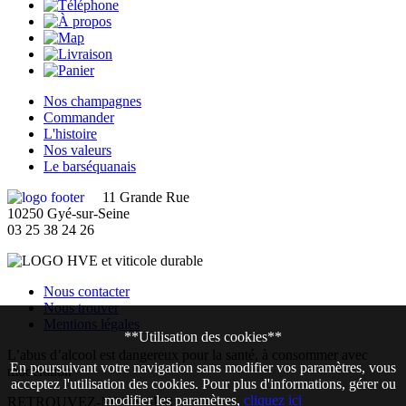
Nos champagnes
Commander
L'histoire
Nos valeurs
Le barséquanais
11 Grande Rue
10250 Gyé-sur-Seine
03 25 38 24 26
Nous contacter
Nous trouver
Mentions légales
**Utilisation des cookies**
L’abus d’alcool est dangereux pour la santé, à consommer avec
En poursuivant votre navigation sans modifier vos paramètres, vous
modération
acceptez l'utilisation des cookies. Pour plus d'informations, gérer ou
modifier les paramètres,
cliquez ici
RETROUVEZ-NOUS SUR