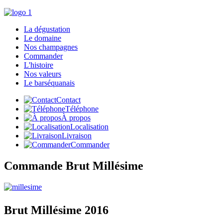
La dégustation
Le domaine
Nos champagnes
Commander
L'histoire
Nos valeurs
Le barséquanais
Contact
Téléphone
À propos
Localisation
Livraison
Commander
Commande Brut Millésime
Brut
Millésime 2016